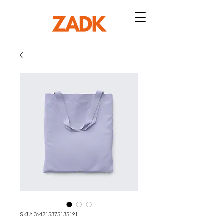
SKU: 364215375135191