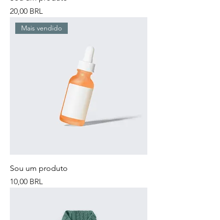
Precio
20,00 BRL
Mais vendido
Sou um produto
Precio
10,00 BRL