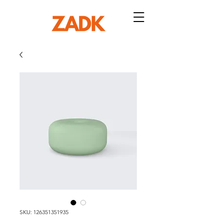
SKU: 126351351935